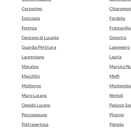
Cersosimo
Chiaromon
Episcopia
Fardella
Forenza
Francavilla 
Genzano di Lucania
Ginestra
Guardia Perticara
Lagonegro
Laurenzana
Lauria
Maratea
Marsico N
Maschito
Melfi
Moliterno
Montemilo
Muro Lucano
Nemoli
Oppido Lucano
Palazzo Sa
Pescopagano
Picerno
Pietrapertosa
Pignola