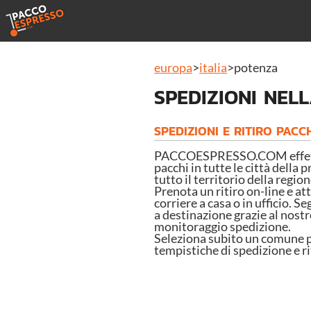
europa
>
italia
>
potenza
SPEDIZIONI NEL
SPEDIZIONI E RITIRO PACC
PACCOESPRESSO.COM effettua
pacchi in tutte le città della 
tutto il territorio della regio
Prenota un ritiro on-line e a
corriere a casa o in ufficio. Se
a destinazione grazie al nostr
monitoraggio spedizione.
Seleziona subito un comune per
tempistiche di spedizione e ri