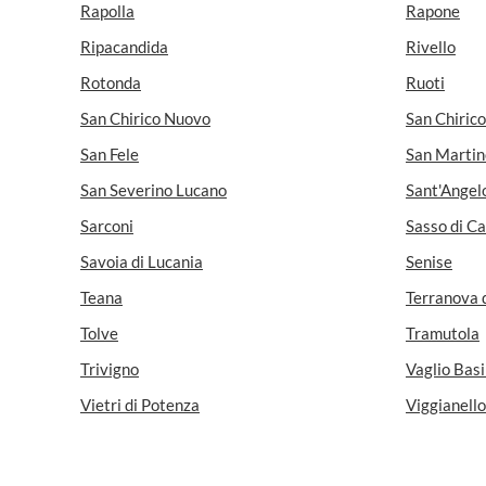
Rapolla
Rapone
Ripacandida
Rivello
Rotonda
Ruoti
San Chirico Nuovo
San Chiric
San Fele
San Martin
San Severino Lucano
Sant'Angel
Sarconi
Sasso di C
Savoia di Lucania
Senise
Teana
Terranova d
Tolve
Tramutola
Trivigno
Vaglio Basi
Vietri di Potenza
Viggianello