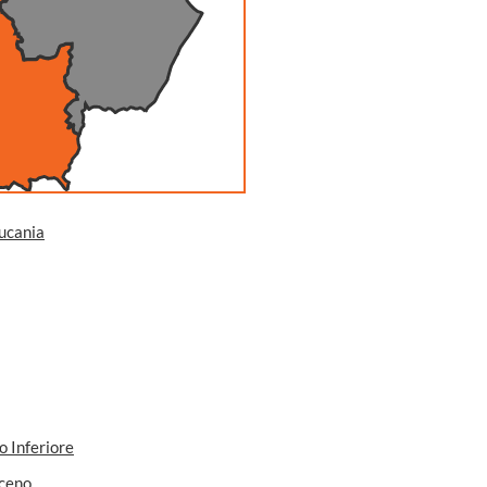
Lucania
o Inferiore
ceno