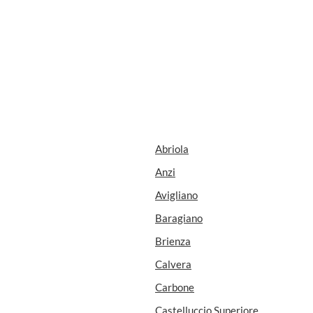
Abriola
Anzi
Avigliano
Baragiano
Brienza
Calvera
Carbone
Castelluccio Superiore