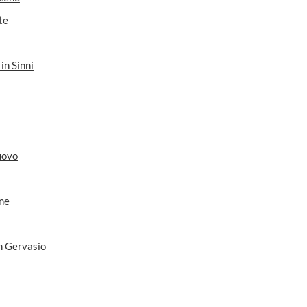
te
in Sinni
uovo
ne
n Gervasio