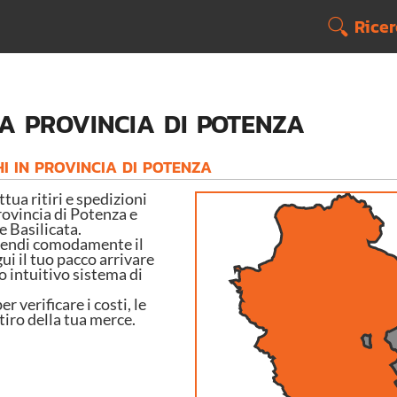
Rice
LA PROVINCIA DI POTENZA
HI IN PROVINCIA DI POTENZA
 ritiri e spedizioni
provincia di Potenza e
ne Basilicata.
ttendi comodamente il
gui il tuo pacco arrivare
o intuitivo sistema di
 verificare i costi, le
tiro della tua merce.