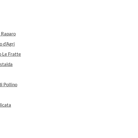
o Raparo
o d'Agri
o Le Fratte
astalda
i Pollino
licata