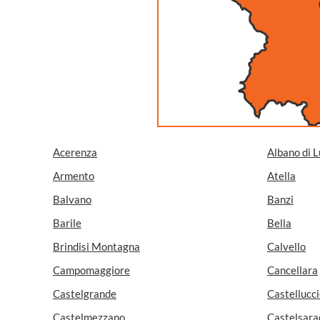
Acerenza
Albano di 
Armento
Atella
Balvano
Banzi
Barile
Bella
Brindisi Montagna
Calvello
Campomaggiore
Cancellara
Castelgrande
Castellucci
Castelmezzano
Castelsara