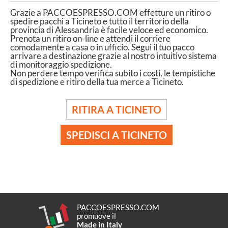
Grazie a PACCOESPRESSO.COM effetture un ritiro o
spedire pacchi a Ticineto e tutto il territorio della
provincia di Alessandria è facile veloce ed economico.
Prenota un ritiro on-line e attendi il corriere
comodamente a casa o in ufficio. Segui il tuo pacco
arrivare a destinazione grazie al nostro intuitivo sistema
di monitoraggio spedizione.
Non perdere tempo verifica subito i costi, le tempistiche
di spedizione e ritiro della tua merce a Ticineto.
RITIRA A TICINETO
SPEDISCI A TICINETO
PACCOESPRESSO.COM
promuove il
Made in Italy