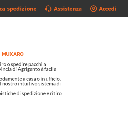
rca spedizione
Assistenza
Accedi
LO MUXARO
o o spedire pacchi a
incia di Agrigento è facile
odamente a casa o in ufficio.
l nostro intuitivo sistema di
istiche di spedizione e ritiro