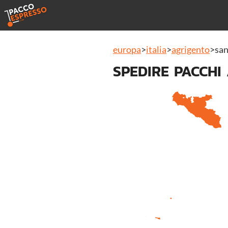
europa
>
italia
>
agrigento
>
san
SPEDIRE PACCH