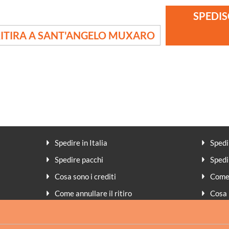
SPEDIS
ITIRA A SANT'ANGELO MUXARO
Spedire in Italia
Spedi
Spedire pacchi
Spedi
Cosa sono i crediti
Come 
Come annullare il ritiro
Cosa 
Peso volumetrico
Meto
Assicurazione
FAQ