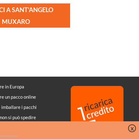
CI A SANT'ANGELO
MUXARO
re in Europa
re un pacco online
imballare i pacchi
non si può spedire
di di pagamento
X