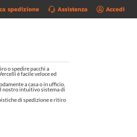
rca spedizione
Assistenza
Accedi
o o spedire pacchi a
ercelli è facile veloce ed
odamente a casa o in ufficio.
l nostro intuitivo sistema di
istiche di spedizione e ritiro