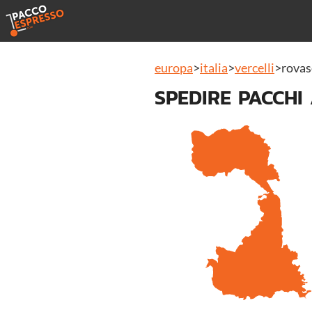
europa
>
italia
>
vercelli
>
rova
SPEDIRE PACCHI