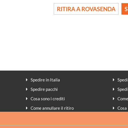
RITIRA A ROVASENDA
S
Spedire in Italia
Spedi
Spedire pacchi
Spedi
Cosa sono i crediti
Come 
Come annullare il ritiro
Cosa 
Peso volumetrico
Meto
Assicurazione
FAQ