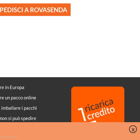
PEDISCI A ROVASENDA
re in Europa
re un pacco online
imballare i pacchi
non si può spedire
di di pagamento
X