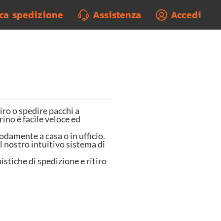
rca spedizione
Assistenza
Accedi
o o spedire pacchi a
rino è facile veloce ed
odamente a casa o in ufficio.
l nostro intuitivo sistema di
istiche di spedizione e ritiro