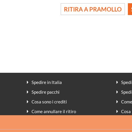
RITIRA A PRAMOLLO
Spedire in Italia
Spedi
Spedire pacchi
Spedi
Cosa sono i crediti
Come 
Come annullare il ritiro
Cosa 
Peso volumetrico
Meto
Assicurazione
FAQ