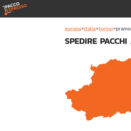
europa
>
italia
>
torino
>
pramo
SPEDIRE PACCHI