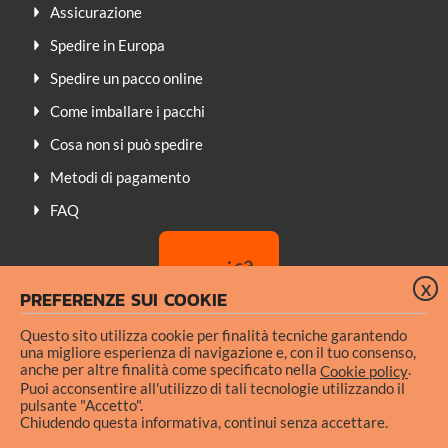
Assicurazione
Spedire in Europa
Spedire un pacco online
Come imballare i pacchi
Cosa non si può spedire
Metodi di pagamento
FAQ
X
PREFERENZE SUI COOKIE
Questo sito utilizza cookie per finalità tecniche garantendo
una migliore esperienza di navigazione e, con il tuo consenso,
anche per altre finalità come specificato nella
.
Cookie policy
Puoi acconsentire all'utilizzo di tali tecnologie utilizzando il
pulsante "Accetto".
Condizioni generali di uso
Chiudendo questa informativa, continui senza accettare.