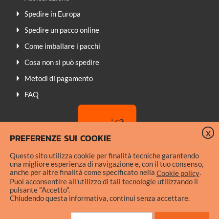
Spedire in Europa
Spedire un pacco online
Come imballare i pacchi
Cosa non si può spedire
Metodi di pagamento
FAQ
X
PREFERENZE SUI COOKIE
Questo sito utilizza cookie per finalità tecniche garantendo
una migliore esperienza di navigazione e, con il tuo consenso,
anche per altre finalità come specificato nella
.
Cookie policy
Puoi acconsentire all'utilizzo di tali tecnologie utilizzando il
pulsante "Accetto".
Condizioni generali di uso
Chiudendo questa informativa, continui senza accettare.
Informativa privacy