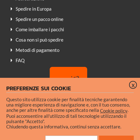
Spedire in Europa
Spedire un pacco online
Come imballare i pacchi
Cosa non si può spedire
Metodi di pagamento
FAQ
X
PREFERENZE SUI COOKIE
Questo sito utilizza cookie per finalità tecniche garantendo
una migliore esperienza di navigazione e, con il tuo consenso,
anche per altre finalità come specificato nella
.
Cookie policy
Puoi acconsentire all'utilizzo di tali tecnologie utilizzando il
pulsante "Accetto".
Condizioni generali di uso
Chiudendo questa informativa, continui senza accettare.
Informativa privacy