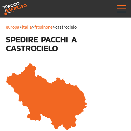
europa
>
italia
>
frosinone
>
castrocielo
SPEDIRE PACCHI A
CASTROCIELO