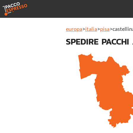
europa
>
italia
>
pisa
>
castelli
SPEDIRE PACCHI