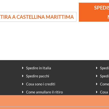
SPEDI
ITIRA A CASTELLINA MARITTIMA
Spedire in Italia
Spedi
Spedire pacchi
Spedi
Cosa sono i crediti
Come 
Come annullare il ritiro
Cosa 
Peso volumetrico
Meto
Assicurazione
FAQ