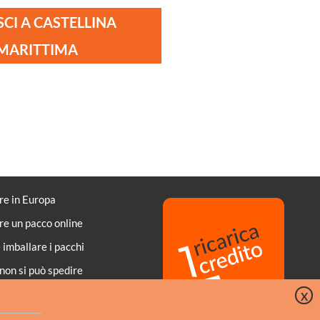
SCI A CASTELLINA
MARITTIMA
re in Europa
re un pacco online
imballare i pacchi
non si può spedire
di di pagamento
X