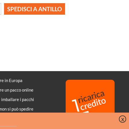
SPEDISCI A ANTILLO
re in Europa
re un pacco online
imballare i pacchi
non si può spedire
di di pagamento
X