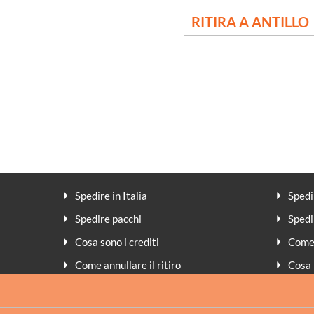
RITIRA A ANTILLO
Spedire in Italia
Spedi
Spedire pacchi
Spedi
Cosa sono i crediti
Come 
Come annullare il ritiro
Cosa 
Peso volumetrico
Meto
Assicurazione
FAQ